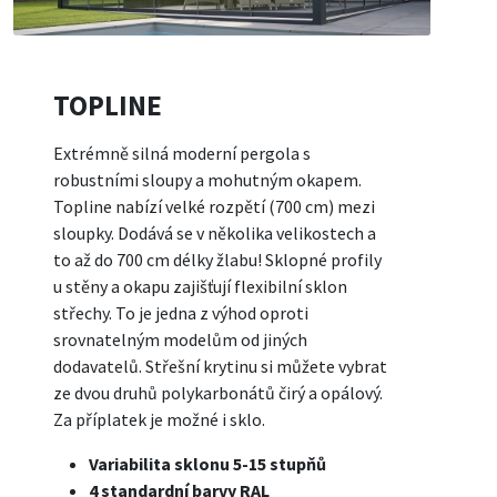
TOPLINE
Extrémně silná moderní pergola s
robustními sloupy a mohutným okapem.
Topline nabízí velké rozpětí (700 cm) mezi
sloupky. Dodává se v několika velikostech a
to až do 700 cm délky žlabu! Sklopné profily
u stěny a okapu zajišťují flexibilní sklon
střechy. To je jedna z výhod oproti
srovnatelným modelům od jiných
dodavatelů. Střešní krytinu si můžete vybrat
ze dvou druhů polykarbonátů čirý a opálový.
Za příplatek je možné i sklo.
Variabilita sklonu 5-15 stupňů
4 standardní barvy RAL