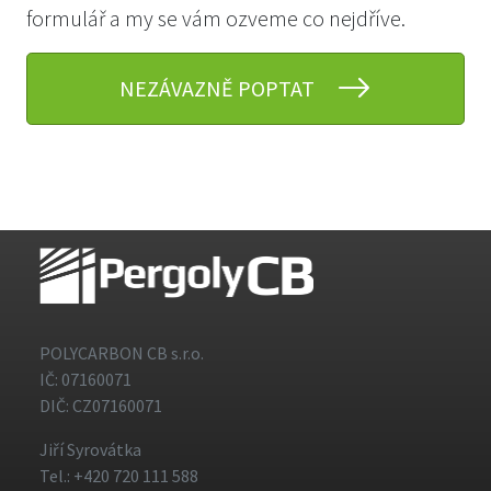
formulář a my se vám ozveme co nejdříve.
NEZÁVAZNĚ POPTAT
POLYCARBON CB s.r.o.
IČ: 07160071
DIČ: CZ07160071
Jiří Syrovátka
Tel.: +420 720 111 588