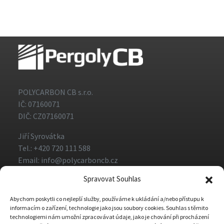
POLYCARBON CB s.r.o.
IČ: 07160071
DIČ: CZ07160071
Jiří Syrovátka
Tel.: +420 720 111 588
Email: info@polycarboncb.cz
Spravovat Souhlas
Všechna práva vyhrazena PergolyCB.cz · © 2026 |
Obchodní podmínky
Abychom poskytli co nejlepší služby, používáme k ukládání a/nebo přístupu k
informacím o zařízení, technologie jako jsou soubory cookies. Souhlas s těmito
technologiemi nám umožní zpracovávat údaje, jako je chování při procházení