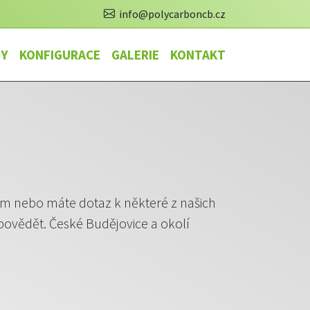
info@polycarboncb.cz
TY
KONFIGURACE
GALERIE
KONTAKT
ením nebo máte dotaz k některé z našich
povědět. České Budějovice a okolí