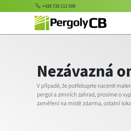
+420 720 111 588
Nezávazná o
V případě, že potřebujete nacenit mater
pergol a zimních zahrad, prosíme o vy
zaměření na místě zdarma, ostatní loka