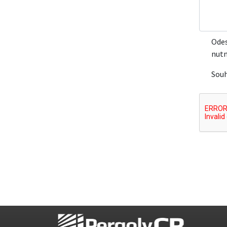
Odes
nutn
Sou