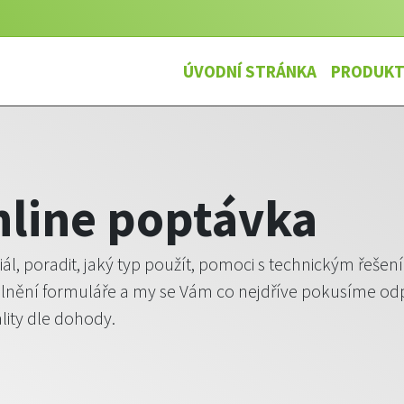
ÚVODNÍ STRÁNKA
PRODUK
nline poptávka
iál, poradit, jaký typ použít, pomoci s technickým řeš
plnění formuláře a my se Vám co nejdříve pokusíme od
lity dle dohody.