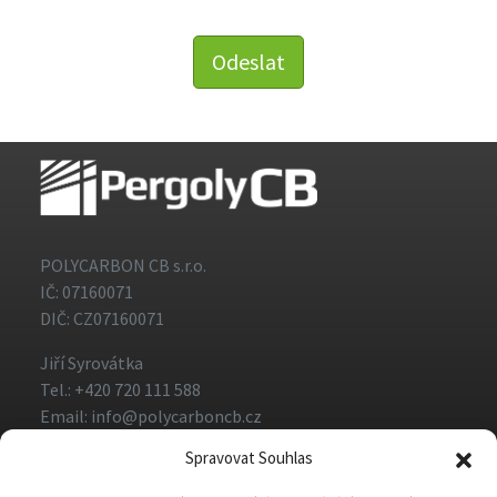
Odeslat
POLYCARBON CB s.r.o.
IČ: 07160071
DIČ: CZ07160071
Jiří Syrovátka
Tel.: +420 720 111 588
Email: info@polycarboncb.cz
Spravovat Souhlas
Všechna práva vyhrazena PergolyCB.cz · © 2026 |
Obchodní podmínky